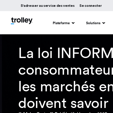
S'adresser au service des ventes
Se connecter
Plateforme
Solutions
La loi INFORM 
consommateur
les marchés en
doivent savoir