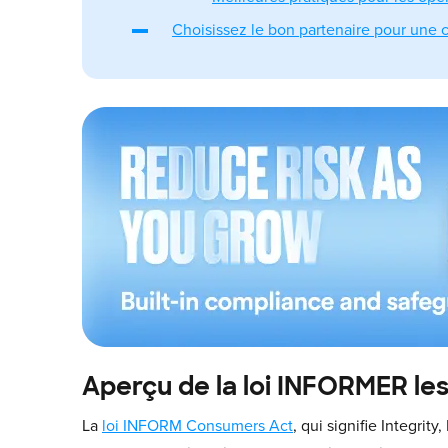
Choisissez le bon partenaire pour une c
Aperçu de la loi INFORMER l
La
loi INFORM Consumers Act
, qui signifie Integrit