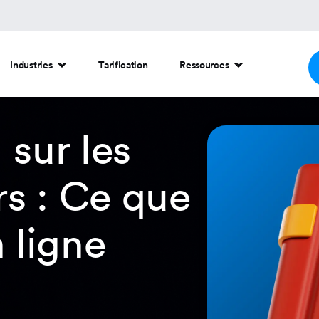
Industries
Tarification
Ressources
sur les
s : Ce que
 ligne