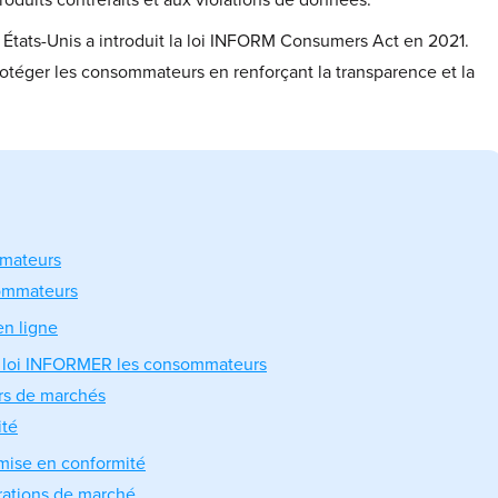
duits contrefaits et aux violations de données.
États-Unis a introduit la loi INFORM Consumers Act en 2021.
protéger les consommateurs en renforçant la transparence et la
mmateurs
ommateurs
en ligne
la loi INFORMER les consommateurs
urs de marchés
ité
 mise en conformité
érations de marché