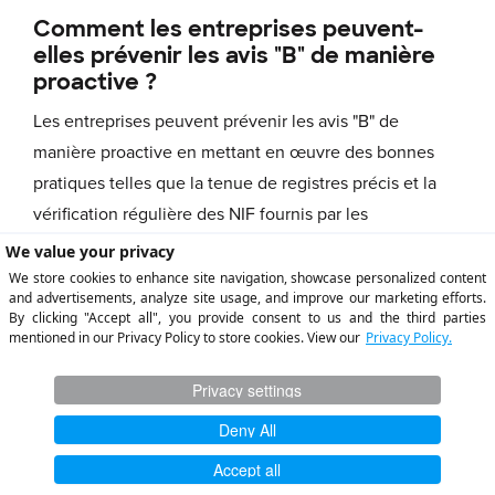
Comment les entreprises peuvent-
elles prévenir les avis "B" de manière
proactive ?
Les entreprises peuvent prévenir les avis "B" de
manière proactive en mettant en œuvre des bonnes
pratiques telles que la tenue de registres précis et la
vérification régulière des NIF fournis par les
bénéficiaires, le maintien de canaux de communication
appropriés entre les services, l'examen régulier des
processus de déclaration fiscale et la mise à jour de
toutes les modifications apportées aux réglementations
fiscales. En suivant ces lignes directrices, les
entreprises peuvent minimiser le risque de recevoir des
avis "B" et garantir la conformité avec les exigences de
l'IRS.