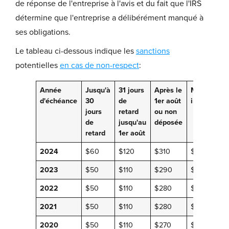
de réponse de l'entreprise à l'avis et du fait que l'IRS
détermine que l'entreprise a délibérément manqué à
ses obligations.
Le tableau ci-dessous indique les
sanctions
potentielles
en cas de non-respect
:
Année
Jusqu'à
31 jours
Après le
Mépris
d'échéance
30
de
1er août
intentionne
jours
retard
ou non
de
jusqu'au
déposée
retard
1er août
2024
$60
$120
$310
$630
2023
$50
$110
$290
$580
2022
$50
$110
$280
$570
2021
$50
$110
$280
$560
2020
$50
$110
$270
$550