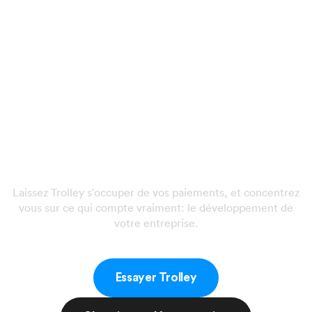
Prêt à utiliser la
meilleure solution de
comptabilité
fournisseurs pour les
redevances ?
Laissez Trolley s'occuper de vos paiements, et concentrez
vous sur ce qui compte vraiment: le développement de
votre entreprise.
Essayer Trolley