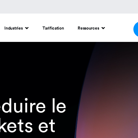
Industries
Tarification
Ressources
éduire le
kets et