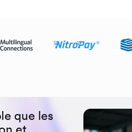
le que les
on et